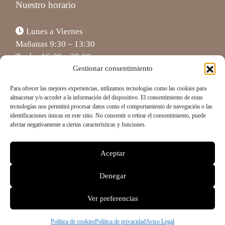
Nuestro horario
Lunes a Viernes
Mañanas 9:30 – 13:30
Tardes 16:30 – 20:00
Sábado (Cita previa) 10:00 – 13:30
Gestionar consentimiento
Para ofrecer las mejores experiencias, utilizamos tecnologías como las cookies para
almacenar y/o acceder a la información del dispositivo. El consentimiento de estas
tecnologías nos permitirá procesar datos como el comportamiento de navegación o las
identificaciones únicas en este sitio. No consentir o retirar el consentimiento, puede
afectar negativamente a ciertas características y funciones.
Aceptar
Denegar
Términos y Condiciones |
Aviso Legal
|
Política de
Ver preferencias
Privacidad
|
Política de Cookies
Política de cookies
Política de privacidad
Aviso Legal