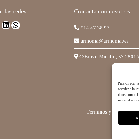
n las redes
Contacta con nosotros
914 47 38 97
armonia@armonia.ws
C/Bravo Murillo, 33 2801
Para ofrecer l
acceder a la i
datos como el 
retirar el cons
Términos y Condiciones
A