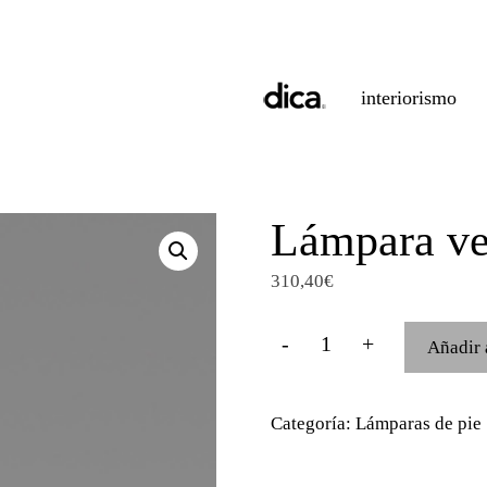
interiorismo
Lámpara ve
310,40
€
Lámpara
-
1
+
Añadir 
vela
cantidad
Categoría:
Lámparas de pie