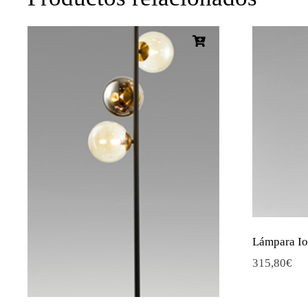
Lámpara I
315,80
€